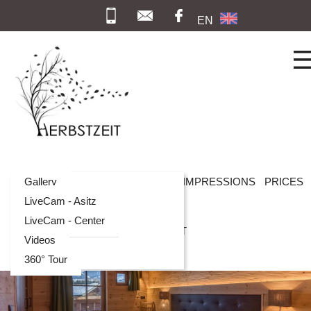
EN
HOME
Gallery
CHALETS
ACTIVITIES
IMPRESSIONS
PRICES
LiveCam - Asitz
LiveCam - Center
LOCATION & ARRIVAL
CONTACT
Videos
360° Tour